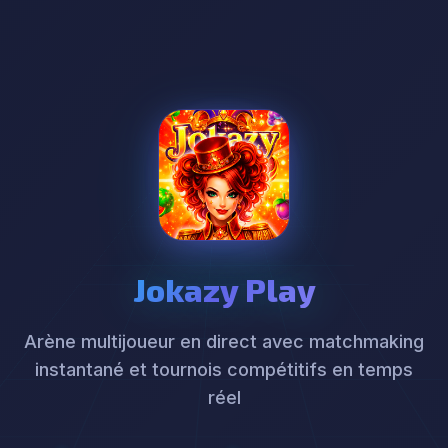
Jokazy Play
Arène multijoueur en direct avec matchmaking
instantané et tournois compétitifs en temps
réel