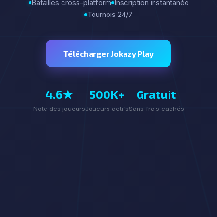
Batailles cross-platform
Inscription instantanée
Tournois 24/7
Télécharger Jokazy Play
4.6★
500K+
Gratuit
Note des joueurs
Joueurs actifs
Sans frais cachés