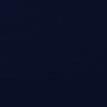
Réclamez votre bonus de